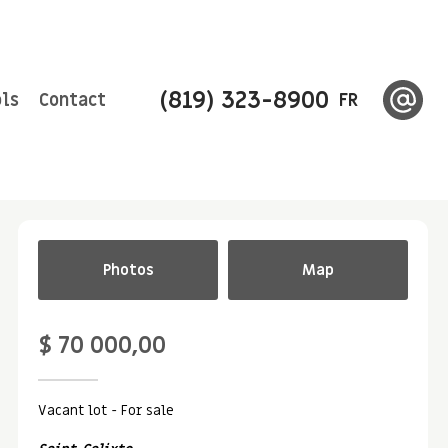
(819) 323-8900
ls
Contact
FR
Photos
Map
$ 70 000,00
Vacant lot
- For sale