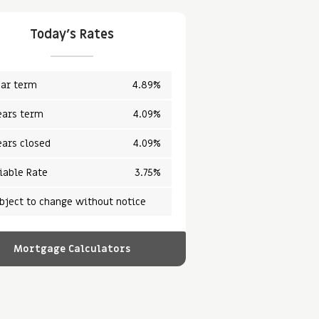
Today's Rates
ear term
4.89%
ears term
4.09%
ears closed
4.09%
iable Rate
3.75%
bject to change without notice
Mortgage Calculators