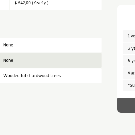
$ 542,00 (Yearly )
1 y
None
3 y
None
5 y
Var
Wooded lot: hardwood trees
*Su