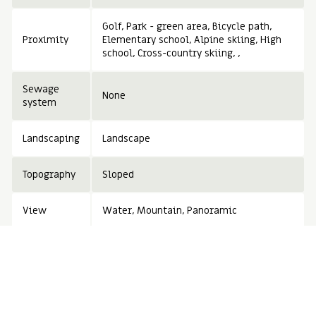
Golf
Park - green area
Bicycle path
Proximity
Elementary school
Alpine skiing
High
school
Cross-country skiing
Sewage
None
system
Landscaping
Landscape
Topography
Sloped
View
Water
Mountain
Panoramic
Zoning
Residential