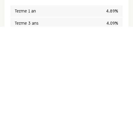
Terme 1 an
4.89%
Terme 3 ans
4.09%
5 ans fermé
4.09%
Taux variable
3.75%
*Sujet à changement sans préavis
Calculatrices hypothécaires