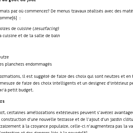
, mais par où commencer? De menus travaux réalisés avec des matér
 comme[6] :
oires de cuisine (
resurfacing)
 cuisine et de la salle de bain
eutre
n des planchers endommagés
ormations, il est suggéré de faire des choix qui sont neutres et en
mesure de faire des choix intelligents et un designer d’intérieur 
w!
à petit budget.
urs
ort, certaines améliorations extérieures peuvent s’avérer avantag
onstruction d’une nouvelle terrasse et de l’ajout d’un jardin clôturé
rairement à la croyance populaire, celle-ci n’augmentera pas la va