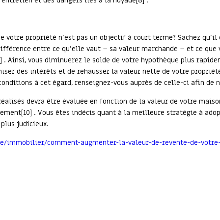
l’entretien et des dangers liés à la noyade[8] .
 votre propriété n’est pas un objectif à court terme? Sachez qu’i
 différence entre ce qu’elle vaut – sa valeur marchande – et ce que 
 . Ainsi, vous diminuerez le solde de votre hypothèque plus rapide
ser des intérêts et de rehausser la valeur nette de votre propriét
conditions à cet égard, renseignez-vous auprès de celle-ci afin de n
réalisés devra être évaluée en fonction de la valeur de votre maiso
ement[10] . Vous êtes indécis quant à la meilleure stratégie à ado
 plus judicieux.
ue/immobilier/comment-augmenter-la-valeur-de-revente-de-votre