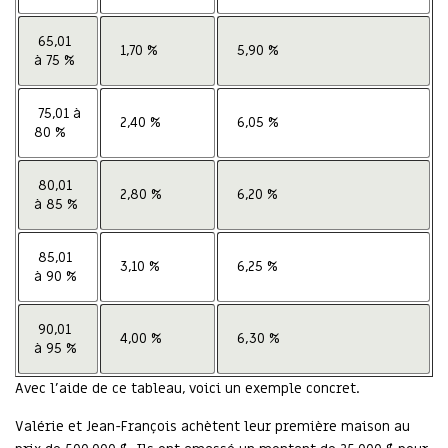
65,01
1,70 %
5,90 %
à 75 %
75,01 à
2,40 %
6,05 %
80 %
80,01
2,80 %
6,20 %
à 85 %
85,01
3,10 %
6,25 %
à 90 %
90,01
4,00 %
6,30 %
à 95 %
Avec l’aide de ce tableau, voici un exemple concret.
Valérie et Jean-François achètent leur première maison au